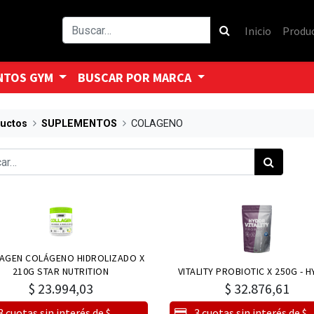
Inicio
Produ
NTOS GYM
BUSCAR POR MARCA
uctos
SUPLEMENTOS
COLAGENO
AGEN COLÁGENO HIDROLIZADO X
210G STAR NUTRITION
VITALITY PROBIOTIC X 250G - 
$
23.994,03
$
32.876,61
3 cuotas sin interés de $
3 cuotas sin interés de $