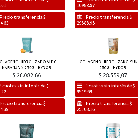
.01
10958.87
Precio transferencia $
Precio transferencia $
4.63
29588.95
OLAGENO HIDROLIZADO VIT C
COLAGENO HIDROLIZADO SUN
NARANJA X 250G - HYDOR
250G - HYDOR
$
26.082,66
$
28.559,07
3 cuotas sin interés de $
3 cuotas sin interés de $
.22
9519.69
Precio transferencia $
Precio transferencia $
4.39
25703.16