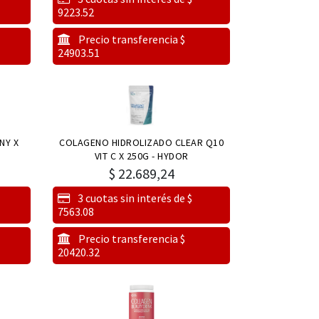
9223.52
Precio transferencia $
24903.51
NY X
COLAGENO HIDROLIZADO CLEAR Q10
VIT C X 250G - HYDOR
$
22.689,24
3 cuotas sin interés de $
7563.08
Precio transferencia $
20420.32