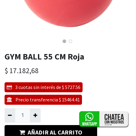
GYM BALL 55 CM Roja
$
17.182,68
3 cuotas sin interés de $ 5727.56
Precio transferencia $ 15464.41
AÑADIR AL CARRITO