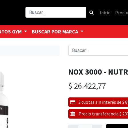
Inicio
Produ
NTOS GYM
BUSCAR POR MARCA
X
NOX 3000 - NUT
$
26.422,77
3 cuotas sin interés de $ 
Precio transferencia $ 23