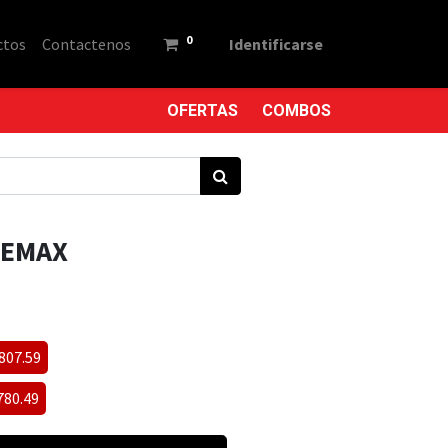
0
ctos
Contactenos
Identificarse
OFERTAS
COMBOS
REMAX
8807.59
780.49