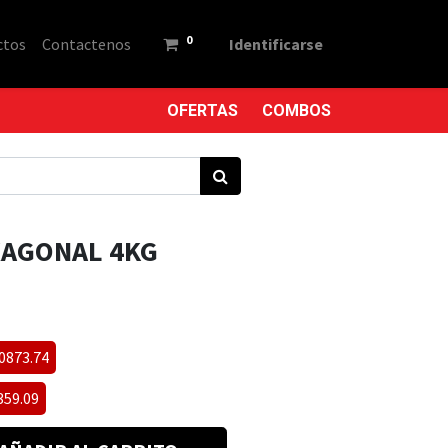
0
ctos
Contactenos
Identificarse
OFERTAS
COMBOS
AGONAL 4KG
10873.74
359.09