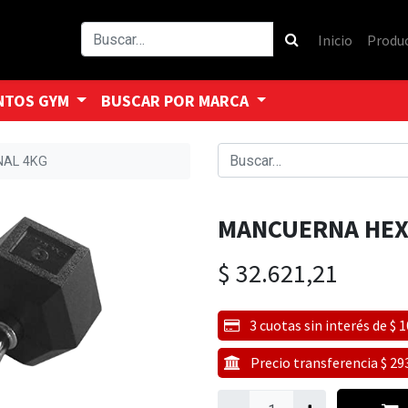
Inicio
Produ
NTOS GYM
BUSCAR POR MARCA
AL 4KG
MANCUERNA HEX
$
32.621,21
3 cuotas sin interés de $ 
Precio transferencia $ 29