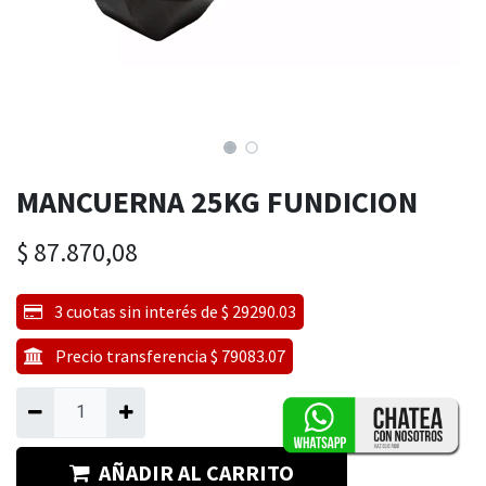
MANCUERNA 25KG FUNDICION
$
87.870,08
3 cuotas sin interés de $ 29290.03
Precio transferencia $ 79083.07
AÑADIR AL CARRITO