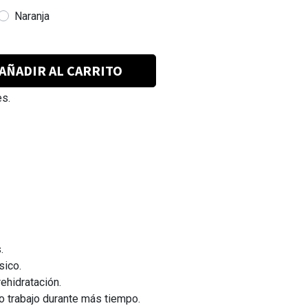
Naranja
AÑADIR AL CARRITO
es.
.
sico.
ehidratación.
 o trabajo durante más tiempo.