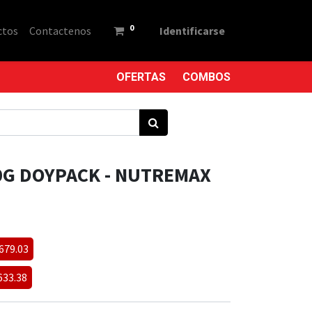
0
ctos
Contactenos
Identificarse
OFERTAS
COMBOS
0G DOYPACK - NUTREMAX
4679.03
633.38