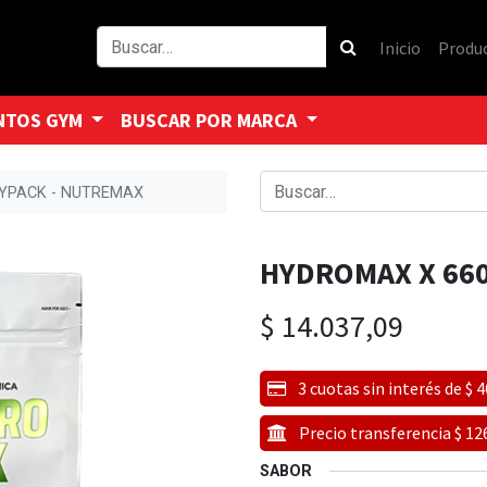
Inicio
Produ
NTOS GYM
BUSCAR POR MARCA
YPACK - NUTREMAX
HYDROMAX X 66
$
14.037,09
3 cuotas sin interés de $ 
Precio transferencia $ 12
SABOR