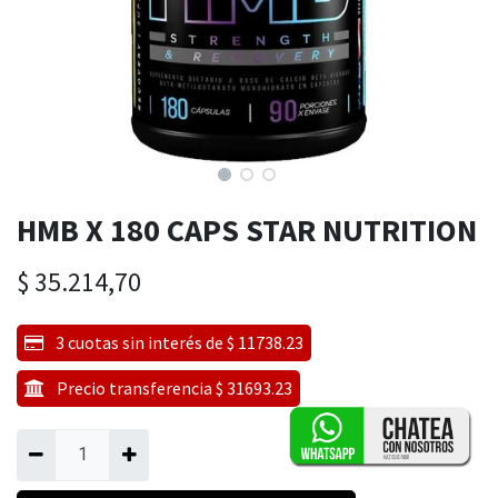
HMB X 180 CAPS STAR NUTRITION
$
35.214,70
3 cuotas sin interés de $ 11738.23
Precio transferencia $ 31693.23