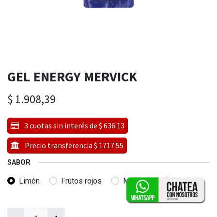
GEL ENERGY MERVICK
$
1.908,39
3 cuotas sin interés de $ 636.13
Precio transferencia $ 1717.55
SABOR
Limón
Frutos rojos
Manzana
Naranja