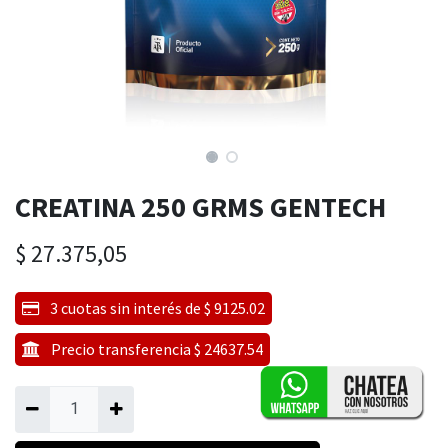
CREATINA 250 GRMS GENTECH
$
27.375,05
3 cuotas sin interés de $ 9125.02
Precio transferencia $ 24637.54