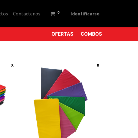
0
ctos
Contactenos
Identificarse
OFERTAS
COMBOS
x
x