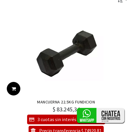
MANCUERNA 22.5KG FUNDICION
$
83.245,34
3 cuotas sin interés de $ 27748.45
Precio transferencia $ 74920.81