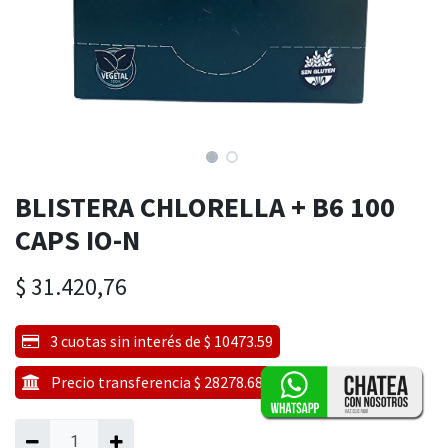
BLISTERA CHLORELLA + B6 100
CAPS IO-N
$
31.420,76
3 cuotas sin interés de $ 10473.59
Precio transferencia $ 28278.68