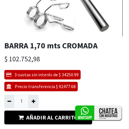
BARRA 1,70 mts CROMADA
$
102.752,98
3 cuotas sin interés de $ 34250.99
Precio transferencia $ 92477.68
AÑADIR AL CARRITO