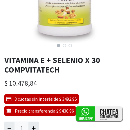
VITAMINA E + SELENIO X 30
COMPVITATECH
$
10.478,84
3 cuotas sin interés de $ 3492.95
Precio transferencia $ 9430.96